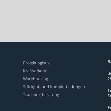
B
Projektlogistik
Kraftverkehr
B
Warehousing
2
Stückgut- und Komplettladungen
Te
Transportberatung
F
E