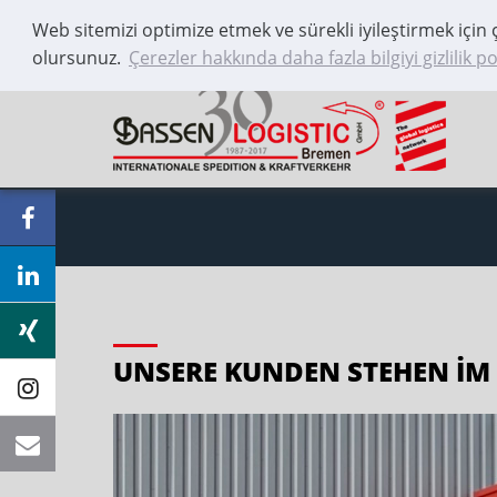
Web sitemizi optimize etmek ve sürekli iyileştirmek için
+49 421 / 59 66 55 0
İletişim
olursunuz.
Çerezler hakkında daha fazla bilgiyi gizlilik po
UNSERE KUNDEN STEHEN IM