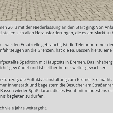
men 2013 mit der Niederlassung an den Start ging: Von Anf
 stellen sich allen Herausforderungen, die es am Markt zu b
– werden Ersatzteile gebraucht, ist die Telefonnummer der
nfahrzeugen an die Grenzen, hat die Fa. Bassen hierzu ein
aufgestellte Spedition mit Hauptsitz in Bremen. Das inhab
nicht“ gegründet und ist seither immer weiter gewachsen.
arktumzug, die Auftaktveranstaltung zum Bremer Freimarkt
emer Innenstadt und begeistern die Besucher am Straßenra
eter Bassen wieder Spaß daran, dieses Event mit mindestens
gnis begleiten zu dürfen.
h viele Jahre weitergeht.